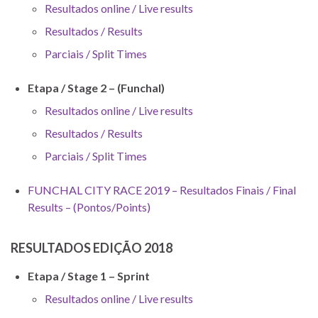
Resultados online / Live results
Resultados / Results
Parciais / Split Times
Etapa / Stage 2 – (Funchal)
Resultados online / Live results
Resultados / Results
Parciais / Split Times
FUNCHAL CITY RACE 2019 – Resultados Finais / Final
Results – (Pontos/Points)
RESULTADOS EDIÇÃO 2018
Etapa / Stage 1 – Sprint
Resultados online / Live results