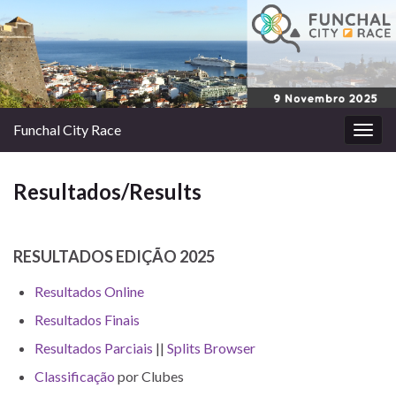
Funchal City Race
Togg
navig
Resultados/Results
RESULTADOS EDIÇÃO 2025
Resultados Online
Resultados Finais
Resultados Parciais
||
Splits Browser
Classificação
por Clubes